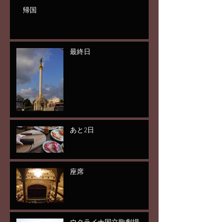
帰国
最終日
あと2日
座席