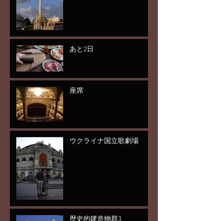
あと2日
座席
ウクライナ国立歌劇場
歴史的建造物群3