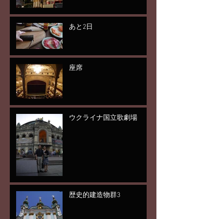
あと2日
座席
ウクライナ国立歌劇場
歴史的建造物群3