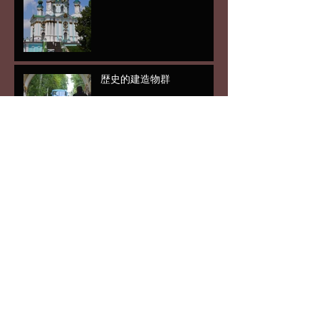
歴史的建造物群
あと5日
キエフ中心地3